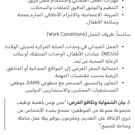
مهارات العمل الجماعي والانسجام ضمن فريق.
التنظيم والتوثيق الدقيق للملفات والسجلات.
المرونة، الاعتمادية، والالتزام الأخلاقي الصارم بصحة
وسلامة الأطفال.
سادساً: ظروف العمل (Work Conditions)
العمل الميداني في وحدات العناية المركزة لحديثي الولادة
(NICUs)، عيادات الأطفال، الوحدات المتنقلة، أو بيئات
الرعاية الصحية عن بُعد.
احتمالية السفر العرضي إلى المواقع الميدانية أو المناطق
الريفية بحسب مقتضيات المهمة.
التعاون والتنسيق المستمر مع متطوعي SAMS، موظفي
المستشفيات المحليين، والاستشاريين الدوليين.
♿
بيان الشمولية وتكافؤ الفرص:
"نحن نؤمن بأهمية توظيف
مجموعة متنوعة من الموظفين؛ نشجع بشدة الأشخاص من
ذوي الإعاقة على التقديم، وملتزمون بتوفير بيئة عمل شاملة
ومتاحة للجميع."