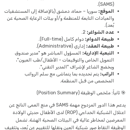
(SAMS).
الموقع:
سوريا – حماة، دمشق (بالإضافة إلى المستشفيات
والعيادات التابعة للمنظمة و/أو بيئات الرعاية الصحية عن
بُعد).
عدد الشواغر:
2.
طبيعة الدوام:
دوام كامل (Full-time).
طبيعة العقد:
إداري (Administrative).
التبعية الإدارية:
المسؤول المباشر هو "مدير صندوق
التمويل الخاص والتوقيعات - الأطفال/طب العيون"،
ويخضع الشاغر لإشراف "المدير التقني".
الراتب:
يتم تحديده بما يتماشى مع سلم الرواتب
المخصص من قبل المنظمة.
🎯 ثانياً: ملخص الوظيفة (Position Summary)
يدعم هذا الدور المزدوج مهمة SAMS في منع العمى الناتج عن
اعتلال الشبكية الخداجي (ROP) لدى الأطفال حديثي الولادة
المعرضين لمخاطر عالية في البيئات الصحية الهشة. تشمل
الوظيفة التقاط صور شبكية العين ونقلها للتقييم عن بُعد، وتثقيف