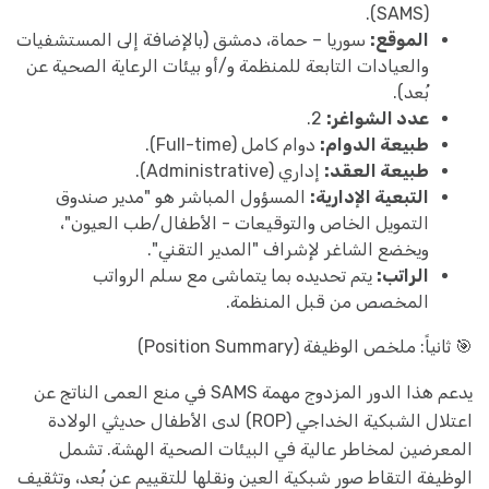
(SAMS).
الموقع:
سوريا – حماة، دمشق (بالإضافة إلى المستشفيات
والعيادات التابعة للمنظمة و/أو بيئات الرعاية الصحية عن
بُعد).
عدد الشواغر:
2.
طبيعة الدوام:
دوام كامل (Full-time).
طبيعة العقد:
إداري (Administrative).
التبعية الإدارية:
المسؤول المباشر هو "مدير صندوق
التمويل الخاص والتوقيعات - الأطفال/طب العيون"،
ويخضع الشاغر لإشراف "المدير التقني".
الراتب:
يتم تحديده بما يتماشى مع سلم الرواتب
المخصص من قبل المنظمة.
🎯 ثانياً: ملخص الوظيفة (Position Summary)
يدعم هذا الدور المزدوج مهمة SAMS في منع العمى الناتج عن
اعتلال الشبكية الخداجي (ROP) لدى الأطفال حديثي الولادة
المعرضين لمخاطر عالية في البيئات الصحية الهشة. تشمل
الوظيفة التقاط صور شبكية العين ونقلها للتقييم عن بُعد، وتثقيف