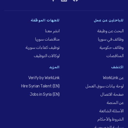
للباحثين عن عمل
للجهات الموظِّفة
البحث عن وظيفة
انشر معنا
وظائف في سوريا
مناقصات سوريا
وظائف حكومية
توظيف كفاءات سورية
المناقصات
لوكالات التوظيف
اكتشف
المزيد
عن WorkLink
Verify by WorkLink
لوحة بيانات سوق العمل
Hire Syrian Talent (EN)
صفحة الاتصال
Jobs in Syria (EN)
عن المنصة
الأسئلة الشائعة
الشروط والأحكام
سياسة الخصوصية