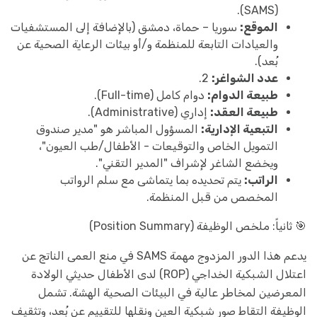
(SAMS).
الموقع:
سوريا – حماة، دمشق (بالإضافة إلى المستشفيات
والعيادات التابعة للمنظمة و/أو بيئات الرعاية الصحية عن
بُعد).
عدد الشواغر:
2.
طبيعة الدوام:
دوام كامل (Full-time).
طبيعة العقد:
إداري (Administrative).
التبعية الإدارية:
المسؤول المباشر هو "مدير صندوق
التمويل الخاص والتوقيعات - الأطفال/طب العيون"،
ويخضع الشاغر لإشراف "المدير التقني".
الراتب:
يتم تحديده بما يتماشى مع سلم الرواتب
المخصص من قبل المنظمة.
🎯 ثانياً: ملخص الوظيفة (Position Summary)
يدعم هذا الدور المزدوج مهمة SAMS في منع العمى الناتج عن
اعتلال الشبكية الخداجي (ROP) لدى الأطفال حديثي الولادة
المعرضين لمخاطر عالية في البيئات الصحية الهشة. تشمل
الوظيفة التقاط صور شبكية العين ونقلها للتقييم عن بُعد، وتثقيف