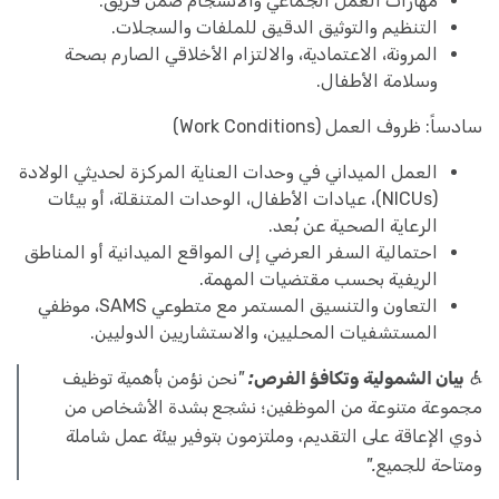
مهارات العمل الجماعي والانسجام ضمن فريق.
التنظيم والتوثيق الدقيق للملفات والسجلات.
المرونة، الاعتمادية، والالتزام الأخلاقي الصارم بصحة
وسلامة الأطفال.
سادساً: ظروف العمل (Work Conditions)
العمل الميداني في وحدات العناية المركزة لحديثي الولادة
(NICUs)، عيادات الأطفال، الوحدات المتنقلة، أو بيئات
الرعاية الصحية عن بُعد.
احتمالية السفر العرضي إلى المواقع الميدانية أو المناطق
الريفية بحسب مقتضيات المهمة.
التعاون والتنسيق المستمر مع متطوعي SAMS، موظفي
المستشفيات المحليين، والاستشاريين الدوليين.
♿
بيان الشمولية وتكافؤ الفرص:
"نحن نؤمن بأهمية توظيف
مجموعة متنوعة من الموظفين؛ نشجع بشدة الأشخاص من
ذوي الإعاقة على التقديم، وملتزمون بتوفير بيئة عمل شاملة
ومتاحة للجميع."