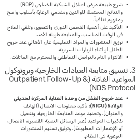
شرح طبيعة مرض اعتلال الشبكية الخداجي (ROP)
والنتائج المحتملة للوالدين ومقدمي الرعاية بأسلوب واضح
ومفهوم ثقافياً.
التأكيد على أهمية الفحص الدوري والتصوير، وتلقي العلاج
في الوقت المناسب، والمتابعة طويلة الأمد.
توزيع المنشورات والمواد التعليمية على الأهالي عند خروج
الطفل أو أثناء الزيارات السريرية.
الالتزام التام بالتواصل التعاطفي والمحترم مع العائلات.
3. تنسيق متابعة العيادات الخارجية وبروتوكول
المواعيد الفائتة (Outpatient Follow-Up &
NOS Protocol)
عند خروج الطفل من وحدة العناية المركزة لحديثي
الولادة (NICU):
تأكيد معلومات الاتصال (الهاتف
والعنوان)، وتحديد موعد المتابعة الخارجية، وتفعيل
تذكيرات المواعيد (عبر الرسائل النصية القصيرة، الاتصال،
أو الإشعارات المطبوعة)، وتوثيق تسليم المنشورات
التوعوية في النظام.