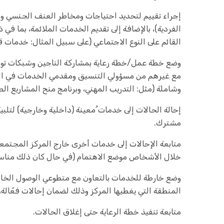
إجراء تقييم لتحديد احتياجات ومخاطر العنف الجنسي وال
الفردية)، بالإضافة إلى تقديم الخدمات الملائمة، بما ف
القائم على النوع الاجتماعي (على سبيل المثال: خدمات 
وضع خطة عمل/خطة رعاية بمشاركة الناجين وشبكات تواصل
مع غيرهم من مسؤولي التنسيق ومقدمي الخدمات في ا
وشاملة (مثل: التدريب المهني، وبرنامج منح المشاريع الص
إحالة الحالات إلى خدمات ُمعينة (داخلية وخارجية) لتلبية
مشترك.
متابعة الإحالات إلى خدمات أخرى خارج المركز المجتمع
خلال الأشخاص موضع الاهتمام (في حال كان ذلك مناسباً
وضع خارطة للخدمات بالتعاون مع متطوعي الوصول الخاص
المنطقة التي يغطيها المركز وذلك لضمان إحالات فعّالة،
متابعة تنفيذ خطة الرعاية حتى إغلاق الحالات.