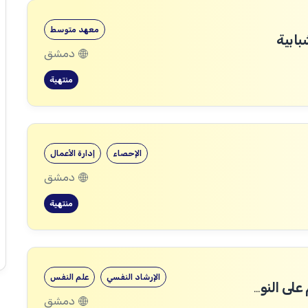
معهد متوسط
بابية
دمشق
منتهية
الإحصاء
إدارة الأعمال
دمشق
منتهية
الإرشاد النفسي
علم النفس
مدير حالة / قسم مناهضة العنف القائم على النوع الاجتماعي
دمشق