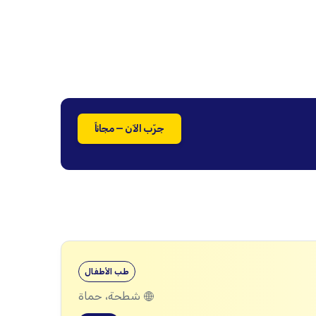
جرّب الآن — مجاناً
طب الأطفال
شطحة، حماة