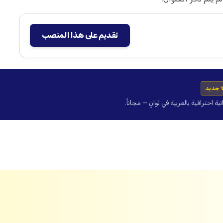
تقديم على هذا المنصب
 جديد
حترافية بالعربية في ثوانٍ — مجاناً.