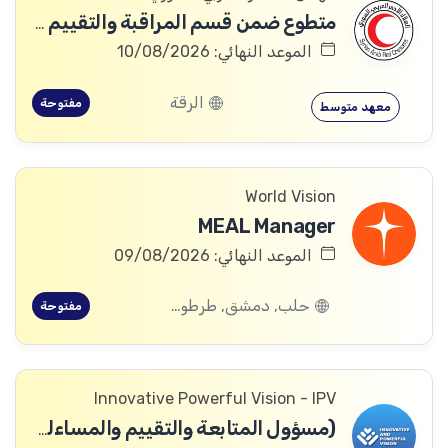
متطوع ضمن قسم المراقبة والتقييم والتعلم (MEAL)
الموعد النهائي: 10/08/2026
الرقة
مفتوحة
معهد متوسط
World Vision
MEAL Manager
الموعد النهائي: 09/08/2026
حلب, دمشق, طرطوس, ريف دمشق, ديرالزور, درعا, السويداء, إدلب, القنيطرة, اللاذقية, الرقة, حمص, الحسكة, حماة
مفتوحة
Innovative Powerful Vision - IPV
(مسؤول المتابعة والتقييم والمساءلة والتعلم