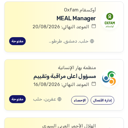
أوكسفام Oxfam
MEAL Manager
الموعد النهائي: 20/08/2026
حلب, دمشق, طرطوس, ريف دمشق, ديرالزور, درعا, السويداء, إدلب, القنيطرة, اللاذقية, الرقة, حمص, الحسكة, حماة
مفتوحة
منظمة بهار الإنسانية
مسؤول اعلى مراقبة وتقييم
الموعد النهائي: 16/08/2026
عفرين، حلب
مفتوحة
إدارة الأعمال
الإحصاء
الهلال الأحمر العربي السوري