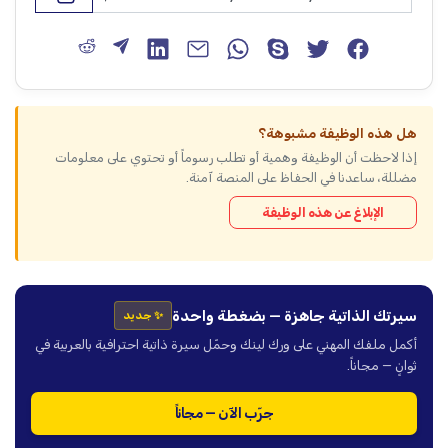
هل هذه الوظيفة مشبوهة؟
إذا لاحظت أن الوظيفة وهمية أو تطلب رسوماً أو تحتوي على معلومات
مضللة، ساعدنا في الحفاظ على المنصة آمنة.
الإبلاغ عن هذه الوظيفة
سيرتك الذاتية جاهزة — بضغطة واحدة
✨ جديد
أكمل ملفك المهني على ورك لينك وحمّل سيرة ذاتية احترافية بالعربية في
ثوانٍ — مجاناً.
جرّب الآن — مجاناً