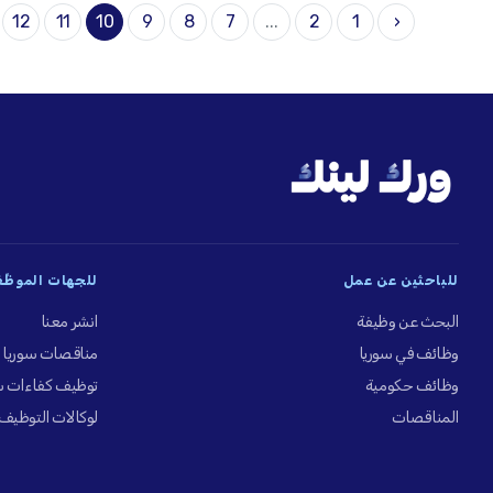
12
11
10
9
8
7
...
2
1
‹
للباحثين عن عمل
للجهات الموظِّ
البحث عن وظيفة
انشر معنا
وظائف في سوريا
مناقصات سوريا
وظائف حكومية
توظيف كفاءات س
المناقصات
لوكالات التوظيف