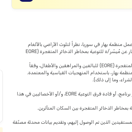
مل منظمة بهار في سوريا، نظراً لتلوث الأراضي بالألغام
والذخائر غير المنفجرة. وفي هذا السياق، تبحث بهار عن مُيسّر/ة للتوعية بمخاطر الذخائر المتفجرة (EORE
تنفيذ جلسات توعية مباشرة حول مخاطر الذخائر المتفجرة (EORE) للبالغين والمراهقين والأطفال، وفقاً
لشراء، وما إلى ذلك).
أداء أي مهام أخرى ذات صلة حسب توجيهات مدير برنامج، أو قادة فرق التوعية EORE، و/أو الأخصائيين في هذا
بمخاطر الذخائر المتفجرة بين السكان المتأثرين.
المستفيدين الذين تم الوصول إليهم، وتقديم بيانات محدثة مصنّفة