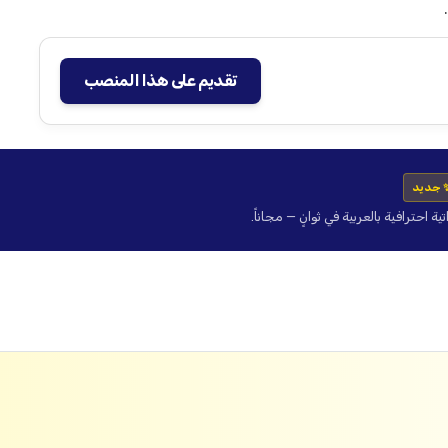
تقديم على هذا المنصب
 جديد
حترافية بالعربية في ثوانٍ — مجاناً.