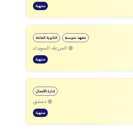
منتهية
معهد متوسط
الثانوية العامة
المزرعة، السويداء
منتهية
إدارة الأعمال
دمشق
منتهية