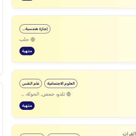
إجازة هندسية…
حلب
منتهية
العلوم الاجتماعية
علم النفس
تلدو، حمص, الحولة، حمص
منتهية
الفرات