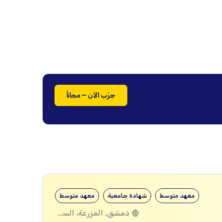
جرّب الآن — مجاناً
معهد متوسط
شهادة جامعية
معهد متوسط
دمشق, المزرعة، السويداء