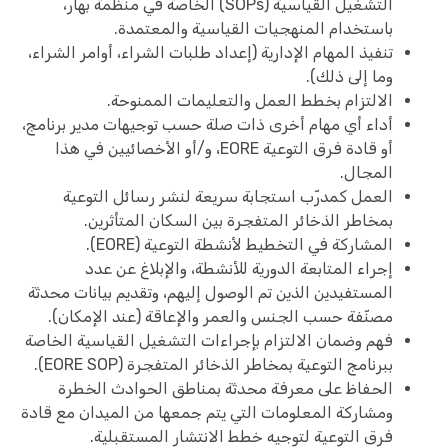
التشغيل القياسية (SOPs) الخاصة في منظمة بهار،
باستخدام المنهجيات القياسية والمعتمدة.
تنفيذ المهام الإدارية (إعداد طلبات الشراء، أوامر الشراء،
وما إلى ذلك).
الالتزام بخطط العمل والتعليمات الممنوحة.
أداء أي مهام أخرى ذات صلة حسب توجيهات مدير برنامج،
أو قادة فرق التوعية EORE، و/أو الأخصائيين في هذا
المجال.
العمل كمدرّب استجابة سريعة لنشر رسائل التوعية
بمخاطر الذخائر المتفجرة بين السكان المتأثرين.
المشاركة في التخطيط لأنشطة التوعية (EORE).
إجراء المتابعة الدورية للأنشطة، والإبلاغ عن عدد
المستفيدين الذين تم الوصول إليهم، وتقديم بيانات محدثة
مصنّفة حسب الجنس والعمر والإعاقة (عند الإمكان).
فهم وضمان الالتزام بإجراءات التشغيل القياسية الخاصة
ببرنامج التوعية بمخاطر الذخائر المتفجرة (EORE SOP).
الحفاظ على معرفة محدثة بمناطق الحوادث الخطرة
ومشاركة المعلومات التي يتم جمعها من الميدان مع قادة
فرق التوعية لتوجيه خطط الانتشار المستقبلية.