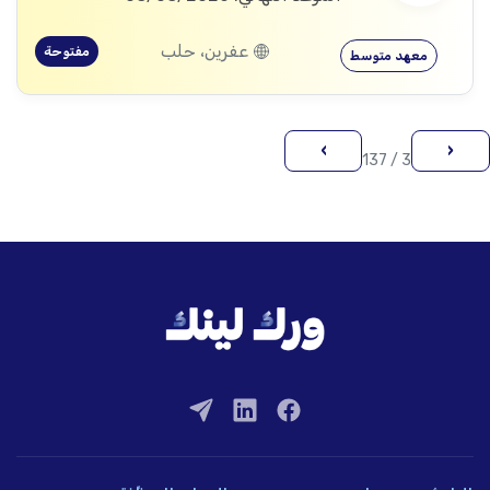
عفرين، حلب
مفتوحة
معهد متوسط
›
‹
3 / 137