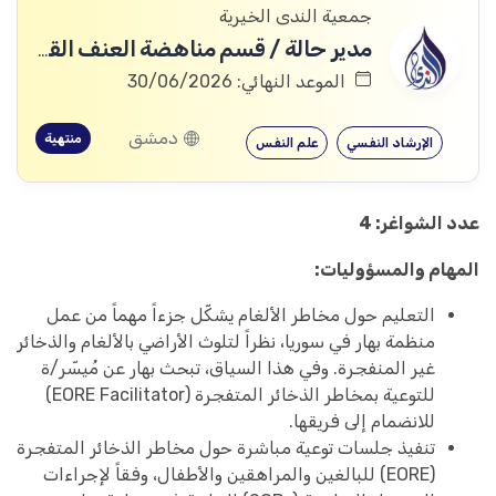
جمعية الندى الخيرية
مدير حالة / قسم مناهضة العنف القائم على النوع الاجتماعي
الموعد النهائي: 30/06/2026
دمشق
منتهية
الإرشاد النفسي
علم النفس
عدد الشواغر: 4
المهام والمسؤوليات:
التعليم حول مخاطر الألغام يشكّل جزءاً مهماً من عمل
منظمة بهار في سوريا، نظراً لتلوث الأراضي بالألغام والذخائر
غير المنفجرة. وفي هذا السياق، تبحث بهار عن مُيسّر/ة
للتوعية بمخاطر الذخائر المتفجرة (EORE Facilitator)
للانضمام إلى فريقها.
تنفيذ جلسات توعية مباشرة حول مخاطر الذخائر المتفجرة
(EORE) للبالغين والمراهقين والأطفال، وفقاً لإجراءات