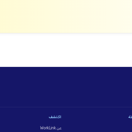
فة
اكتشف
عن WorkLink