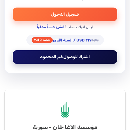
تسجيل الدخول
ليس لديك حساب؟
أنشئ حساباً مجانياً
199
119 USD / السنة الأولى
خصم 40%
اشترك للوصول غير المحدود
مؤسسة الآغا خان - سورية