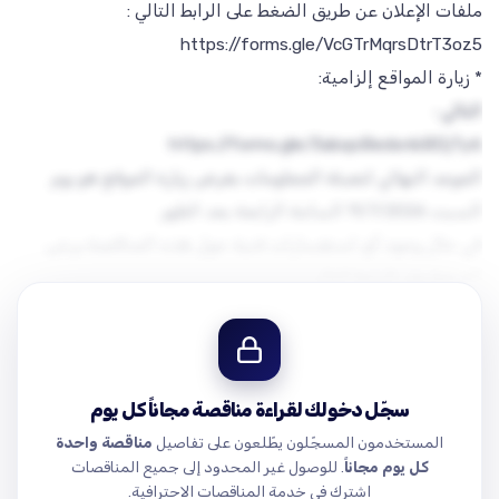
على العارضين الراغبين بالاشتراك بهذه المناقصة التفضل بزيارة
المواقع حيث أن زيارة المواقع شرط أساسي للتقديم وذلك بتعبئة
معلومات التواصل في الرابط
الموعد النهائي لتعبئة المعلومات بغرض زيارة الموقع هو يوم
في حال وجود أي استفسارات فنية حول هذه المناقصة يرجى
الرد على الاستفسارات في أقرب وقت ممكن سيكون عن طريق
سجّل دخولك لقراءة مناقصة مجاناً كل يوم
المستخدمون المسجّلون يطّلعون على تفاصيل
مناقصة واحدة
.com/drive/folders/1h8XBinDmYBBdwrPbeDE2MYHZOtVYv5He?
كل يوم مجاناً
. للوصول غير المحدود إلى جميع المناقصات
BWc3J0YwZhcHBfaWQQMjIyMDM5MTc4ODIwMDg5MgABHqoMWc…
اشترك في خدمة المناقصات الاحترافية.