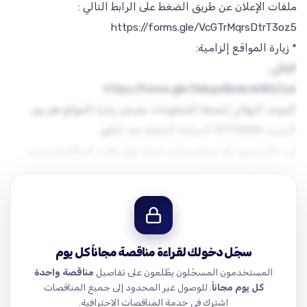
على العارضين الراغبين بالاشتراك بهذه المناقصة التفضل بزيارة
المواقع حيث أن زيارة المواقع شرط أساسي للتقديم وذلك بتعبئة
معلومات التواصل في الرابط
الموعد النهائي لتعبئة المعلومات بغرض زيارة الموقع هو يوم
في حال وجود أي استفسارات فنية حول هذه المناقصة يرجى
الرد على الاستفسارات في أقرب وقت ممكن سيكون عن طريق
سجّل دخولك لقراءة مناقصة مجاناً كل يوم
المستخدمون المسجّلون يطّلعون على تفاصيل
مناقصة واحدة
.com/drive/folders/1h8XBinDmYBBdwrPbeDE2MYHZOtVYv5He?
كل يوم مجاناً
. للوصول غير المحدود إلى جميع المناقصات
BWc3J0YwZhcHBfaWQQMjIyMDM5MTc4ODIwMDg5MgABHqoMWc…
اشترك في خدمة المناقصات الاحترافية.