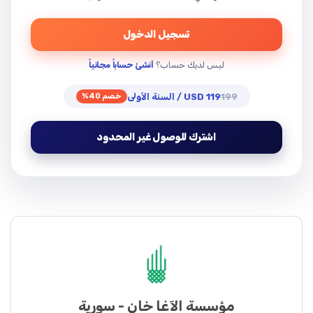
تسجيل الدخول
ليس لديك حساب؟
أنشئ حساباً مجانياً
199
119 USD / السنة الأولى
خصم 40%
اشترك للوصول غير المحدود
مؤسسة الآغا خان - سورية