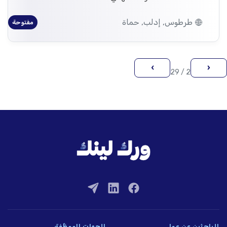
طرطوس, إدلب, حماة
مفتوحة
›
‹
2 / 29
للباحثين عن عمل
للجهات الموظِّفة