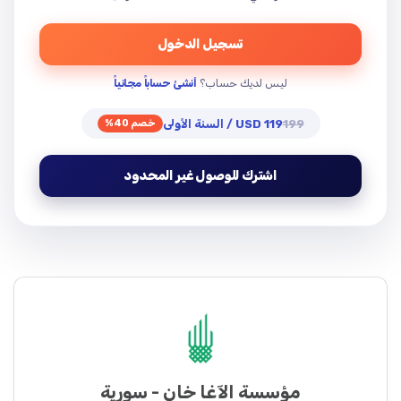
تسجيل الدخول
ليس لديك حساب؟
أنشئ حساباً مجانياً
199
119 USD / السنة الأولى
خصم 40%
اشترك للوصول غير المحدود
مؤسسة الآغا خان - سورية