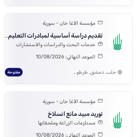
مؤسسة الآغا خان - سورية
تقديم دراسة أساسية لمبادرات التعليم والطفولة المبكرة التابعة لمؤسسة الآغا خان في سورية.
خدمات البحث والدراسات والاستشارات
الموعد النهائي: 10/08/2026
حلب, دمشق, طرطوس, ريف دمشق, ديرالزور, درعا, السويداء, إدلب, القنيطرة, اللاذقية, الرقة, حمص, الحسكة, حماة
مفتوحة
مؤسسة الآغا خان - سورية
توريد مبيد مانع انسلاخ
مستلزمات الزراعة وملحقاتها
الموعد النهائي: 10/08/2026