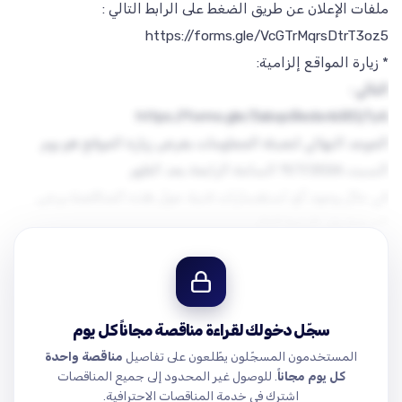
على العارضين الراغبين بالاشتراك بهذه المناقصة التفضل بزيارة
المواقع حيث أن زيارة المواقع شرط أساسي للتقديم وذلك بتعبئة
معلومات التواصل في الرابط
الموعد النهائي لتعبئة المعلومات بغرض زيارة الموقع هو يوم
في حال وجود أي استفسارات فنية حول هذه المناقصة يرجى
الرد على الاستفسارات في أقرب وقت ممكن سيكون عن طريق
سجّل دخولك لقراءة مناقصة مجاناً كل يوم
المستخدمون المسجّلون يطّلعون على تفاصيل
مناقصة واحدة
.com/drive/folders/1h8XBinDmYBBdwrPbeDE2MYHZOtVYv5He?
كل يوم مجاناً
. للوصول غير المحدود إلى جميع المناقصات
BWc3J0YwZhcHBfaWQQMjIyMDM5MTc4ODIwMDg5MgABHqoMWc…
اشترك في خدمة المناقصات الاحترافية.