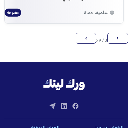
سلمية، حماة
مفتوحة
›
‹
3 / 29
للباحثين عن عمل
للجهات الموظِّفة