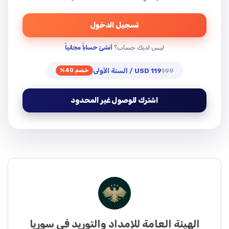
التأمينات النهائية: (10%) من قيمة العقد، تُدفع خلال 15 يوماً من
تسجيل الدخول
تاريخ توق…
ليس لديك حساب؟
أنشئ حساباً مجانياً
199
119 USD / السنة الأولى
خصم 40%
اشترك للوصول غير المحدود
الهيئة العامة للإمداد والتوريد في سوريا