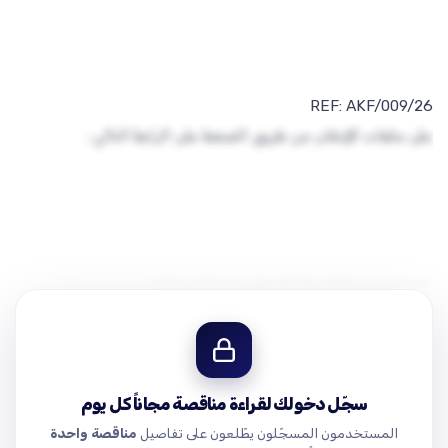
السيدات والسادة أصحاب الشركات والمتعهدين والمقاولين
والفعاليات الاقتصادية ذوي الاختصاص المرخصين للعمل في
سجّل دخولك لقراءة مناقصة مجاناً كل يوم
المستخدمون المسجّلون يطّلعون على تفاصيل
مناقصة واحدة
وفي حال وجود أي استفسارات حول هذه المناقصة الضغط على