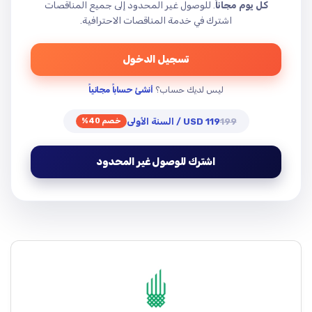
كل يوم مجاناً
. للوصول غير المحدود إلى جميع المناقصات
تسعى مؤسسة الآغا خان (سورية) لاستدراج عروض أسعار خاصة
اشترك في خدمة المناقصات الاحترافية.
بتوريد ونقل وتركيب أشغال معدنية وخزانات بلاستيكية ومنظومات
تسجيل الدخول
ليس لديك حساب؟
أنشئ حساباً مجانياً
199
119 USD / السنة الأولى
خصم 40%
للراغبين في الاشتراك وتقديم عروض الأسعار يمكن الحصول
اشترك للوصول غير المحدود
الرد على الاستفسارات سيكون فقط خلال أوقات الدوام الرسمي