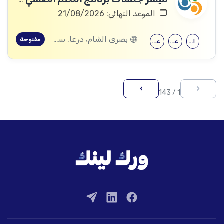
الموعد النهائي: 21/08/2026
بصرى الشام، درعا, سعسع، ريف دمشق, المسيفرة، درعا, قدسيا، ريف دمشق, قطنا، ريف دمشق, مضايا، ريف دمشق, المزرعة، السويداء, الجيزة، درعا, الديماس، ريف دمشق, سرغايا، ريف دمشق, بيت جن، ريف دمشق, عين الفيجة، ريف دمشق, خربة غزالة، درعا, عش الشجرة، درعا, داعل، درعا, المزيريب، درعا, كوم الباشا، القنيطرة, جباتا الخشب، القنيطرة, ممتنة، القنيطرة, نبع الصخر، القنيطرة, خان أرنبة، القنيطرة, مشناف، السويداء
مفتوحة
الحقوق
علم النفس
علم اجتماع
›
‹
1 / 143