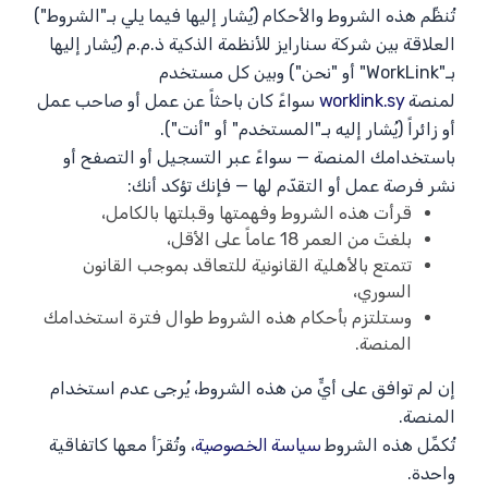
تُنظِّم هذه الشروط والأحكام (يُشار إليها فيما يلي بـ"الشروط")
العلاقة بين شركة سنارايز للأنظمة الذكية ذ.م.م (يُشار إليها
بـ"WorkLink" أو "نحن") وبين كل مستخدم
لمنصة
worklink.sy
سواءً كان باحثاً عن عمل أو صاحب عمل
أو زائراً (يُشار إليه بـ"المستخدم" أو "أنت").
باستخدامك المنصة — سواءً عبر التسجيل أو التصفح أو
نشر فرصة عمل أو التقدّم لها — فإنك تؤكد أنك:
قرأت هذه الشروط وفهمتها وقبلتها بالكامل،
بلغتَ من العمر 18 عاماً على الأقل،
تتمتع بالأهلية القانونية للتعاقد بموجب القانون
السوري،
وستلتزم بأحكام هذه الشروط طوال فترة استخدامك
المنصة.
إن لم توافق على أيٍّ من هذه الشروط، يُرجى عدم استخدام
المنصة.
تُكمِّل هذه الشروط
سياسة الخصوصية
، وتُقرَأ معها كاتفاقية
واحدة.