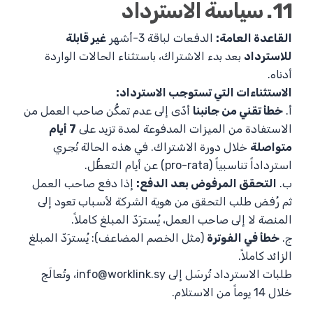
11. سياسة الاسترداد
القاعدة العامة:
الدفعات لباقة 3-أشهر
غير قابلة
للاسترداد
بعد بدء الاشتراك، باستثناء الحالات الواردة
أدناه.
الاستثناءات التي تستوجب الاسترداد:
أ.
خطأ تقني من جانبنا
أدّى إلى عدم تمكُّن صاحب العمل من
الاستفادة من الميزات المدفوعة لمدة تزيد على
7 أيام
متواصلة
خلال دورة الاشتراك. في هذه الحالة نُجري
استرداداً تناسبياً (pro-rata) عن أيام التعطُّل.
ب.
التحقق المرفوض بعد الدفع:
إذا دفع صاحب العمل
ثم رُفض طلب التحقق من هوية الشركة لأسباب تعود إلى
المنصة لا إلى صاحب العمل، يُسترَدّ المبلغ كاملاً.
ج.
خطأ في الفوترة
(مثل الخصم المضاعف): يُسترَدّ المبلغ
الزائد كاملاً.
طلبات الاسترداد تُرسَل إلى
info@worklink.sy
، وتُعالَج
خلال 14 يوماً من الاستلام.