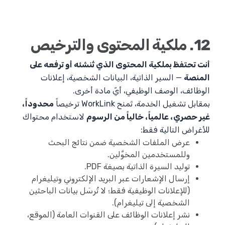
12. ملكية المحتوى والترخيص
أنت تحتفظ بملكية المحتوى الذي تُنشئه أو ترفعه على
المنصة
— السير الذاتية، البيانات الشخصية، إعلانات
الوظائف، الوصف الوظيفي، أيّ مادة أخرى.
بمقابل تشغيل الخدمة، تَمنح WorkLink ترخيصاً
محدوداً،
غير حصري، عالمياً، خالياً من الرسوم
لاستخدام محتواك
للأغراض التالية فقط:
عرض الملفات الشخصية ضمن نتائج البحث
وللمستخدمين المخوَّلين.
توليد السيرة الذاتية بصيغة PDF.
إرسال الإشعارات عبر البريد الإلكتروني وتيليغرام
(للإعلانات الوظيفية فقط؛ لا تُرسَل بيانات الباحثين
الشخصية إلى تيليغرام).
نشر إعلانات الوظائف على القنوات العامة (الموقع،