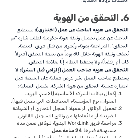
الحساب لزيادة الحماية.
6. التحقق من الهوية
التحقق من هوية الباحث عن عمل (اختياري):
يستطيع
الباحث عن عمل تحميل وثيقة هوية حكومية لطلب شارة "تم
التحقق". المراجعة يدوية، وتُجرى من قِبَل فريق المنصة.
تُحذف وثيقة الهوية خلال 30 يوماً من نتيجة التحقق (قبولاً
كان أم رفضاً)، ولا يحتفظ النظام إلّا بعلامة التحقق.
التحقق من هوية صاحب العمل (إلزامي قبل النشر):
لا
يستطيع صاحب العمل نشر فرص فعلية على المنصة قبل
اجتيازه عملية التحقق من هوية الشركة. تشمل العملية:
إكمال بيانات الشركة الأساسية (الاسم، البريد،
العنوان، نوع المؤسسة، المحافظات التي تعمل فيها).
تحميل الوثائق الرسمية: السجل التجاري أو الشهادة
الضريبية أو ما يُعادلها من وثائق التسجيل القانوني.
مراجعة فريق WorkLink اليدوية للوثائق ضمن مدة
مستهدفة قدرها
24 ساعة عمل
.
الموافقة (تنتقل الحالة إلى "مُتحقَّق") أو الرفض مع