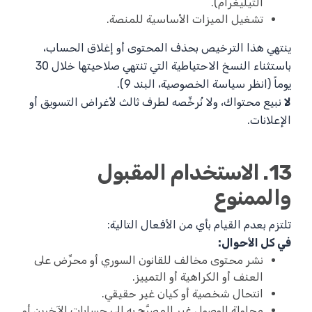
التيليغرام).
تشغيل الميزات الأساسية للمنصة.
ينتهي هذا الترخيص بحذف المحتوى أو إغلاق الحساب،
باستثناء النسخ الاحتياطية التي تنتهي صلاحيتها خلال 30
يوماً (انظر سياسة الخصوصية، البند 9).
لا
نبيع محتواك، ولا نُرخِّصه لطرف ثالث لأغراض التسويق أو
الإعلانات.
13. الاستخدام المقبول
والممنوع
تلتزم بعدم القيام بأي من الأفعال التالية:
في كل الأحوال:
نشر محتوى مخالف للقانون السوري أو محرِّض على
العنف أو الكراهية أو التمييز.
انتحال شخصية أو كيان غير حقيقي.
محاولة الوصول غير المصرَّح به إلى حسابات الآخرين أو