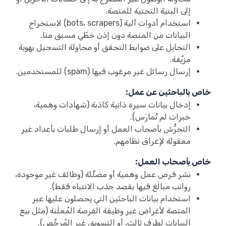
إلى البنية التحتية للمنصة.
استخدام أدوات آلية (bots، scrapers) لاستخراج
البيانات من المنصة دون إذن خطّي مسبق منا.
التحايل على ضوابط التحقق أو محاولة التسجيل بهوية
مزيَّفة.
إرسال رسائل غير مرغوب فيها (spam) للمستخدمين.
خاص بالباحثين عن عمل:
إدخال بيانات سيرة ذاتية كاذبة (شهادات وهمية،
خبرات لم تُمارَس).
التحرُّش بأصحاب العمل أو إرسال طلبات بأعداد غير
معقولة لإغراق نظامهم.
خاص بأصحاب العمل:
نشر فرص عمل وهمية أو مضلِّلة (وظائف غير موجودة،
رواتب مبالَغ فيها بقصد جذب الانتباه فقط).
استخدام بيانات الباحثين التي يحصلون عليها عبر
المنصة لأغراض غير وظيفة الفرصة المُعلَنة (مثل بيع
البيانات لطرف ثالث، أو التسويق غير المُرخَّص).