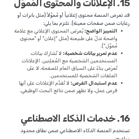
15. الإعلانات والمحتوى المُموَّل
قد تعرض المنصة محتوى إعلانياً أو مُموَّلاً (مثل بانرات أو
رعايات ضمن صفحات معينة). نلتزم بما يلي:
التمييز الواضح:
يُعرَض المحتوى الإعلاني مع علامة
واضحة تدلّ على طبيعته (مثل "إعلان" أو "محتوى
مُموَّل").
عدم تمرير بيانات شخصية:
لا نُشارك بيانات
المستخدمين الشخصية مع المُعلِنين. الإعلانات
تُعرَض بناءً على السياق العام للصفحة، لا على
الملفات الشخصية للمستخدمين.
عدم استبدال الفرص:
لا تُقدَّم الإعلانات على أنها
فرص عمل، ولا تظهر ضمن نتائج البحث الوظيفي.
16. خدمات الذكاء الاصطناعي
تستخدم المنصة الذكاء الاصطناعي ضمن نطاق محدود
وواضح: