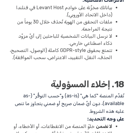
الالتزامات الأساسية:
بياناتك مخزَّنة على خوادم Levant Host في فنلندا
(داخل الاتحاد الأوروبي).
ملفات التحقق من الهوية تُحذَف خلال 30 يوماً من
نتيجة المراجعة.
لا نرسل البيانات الشخصية للباحثين إلى أيِّ مزوِّد
ذكاء اصطناعي خارجي.
تتمتع بحقوق GDPR-style كاملة (الوصول، التصحيح،
الحذف، النقل، التقييد، الاعتراض، سحب الموافقة).
18. إخلاء المسؤولية
نُقدِّم المنصة "كما هي" (as-is) و"حسب التوفُّر" (as-
available)، دون أيِّ ضمان صريح أو ضمني يتجاوز ما تنص
عليه هذه الشروط.
على وجه التحديد:
لا نضمن
خلوّ المنصة من الانقطاعات، أو الأخطاء، أو