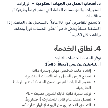
د. أصحاب العمل من الجهات الحكومية
— الوزارات،
المديريات، والمؤسسات العامة التي تنشر فرصاً وظيفية أو
مناقصات.
لا يُسمَح للقاصرين (دون 18 عاماً) بالتسجيل على المنصة. إذا
اكتشفنا حساباً يخصّ قاصراً، نُعلِّق الحساب فوراً ونحذف
بياناته خلال 30 يوماً.
4. نطاق الخدمة
توفِّر المنصة الخدمات التالية:
أ. للباحثين عن عمل (مجاناً، دائماً):
إنشاء ملف شخصي مهني وسيرة ذاتية.
تصفح فرص العمل والمناقصات المنشورة.
تقديم الطلبات للفرص ضمن المنصة أو عبر الروابط
الخارجية.
توليد سيرة ذاتية قابلة للتنزيل بصيغة PDF.
تفعيل ملف عام قابل للمشاركة (اختياري).
التحقق الاختياري من الهوية لإظهار شارة "تم