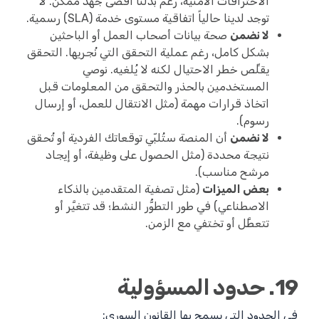
الاختراقات الأمنية، رغم بذلنا أقصى جهد ممكن. لا
توجد لدينا حالياً اتفاقية مستوى خدمة (SLA) رسمية.
لا نضمن
صحة بيانات أصحاب العمل أو الباحثين
بشكل كامل، رغم عملية التحقق التي نُجريها. التحقق
يقلِّص خطر الاحتيال لكنه لا يُلغيه. نوصي
المستخدمين بالحذر والتحقق من المعلومات قبل
اتخاذ قرارات مهمة (مثل الانتقال للعمل، أو إرسال
رسوم).
لا نضمن
أن المنصة ستُلبّي توقعاتك الفردية أو تُحقق
نتيجة محددة (مثل الحصول على وظيفة، أو إيجاد
مرشح مناسب).
بعض الميزات
(مثل تصفية المتقدمين بالذكاء
الاصطناعي) في طور التطوُّر النشط؛ قد تتغيَّر أو
تتعطَّل أو تختفي مع الزمن.
19. حدود المسؤولية
في الحدود التي يسمح بها القانون السوري: