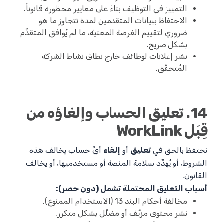
التمييز في التوظيف بناءً على معايير محظورة قانوناً.
الاحتفاظ ببيانات المتقدمين لمدة تتجاوز ما هو
ضروري لتقييم الفرصة المعنية، ما لم يُوافق المتقدِّم
بشكل صريح.
نشر إعلانات لوظائف خارج نطاق نشاط الشركة
المُتحقَّق.
14. تعليق الحساب وإلغاؤه من
قِبَل WorkLink
نحتفظ بالحق في
تعليق
أو
إلغاء
أيِّ حساب يخالف هذه
الشروط، أو يُهدِّد سلامة المنصة أو مستخدميها، أو يخالف
القانون.
أسباب التعليق المحتملة تشمل (دون حصر):
مخالفة أحكام البند 13 (الاستخدام الممنوع).
نشر محتوى مزيَّف أو مضلِّل بشكل متكرر.