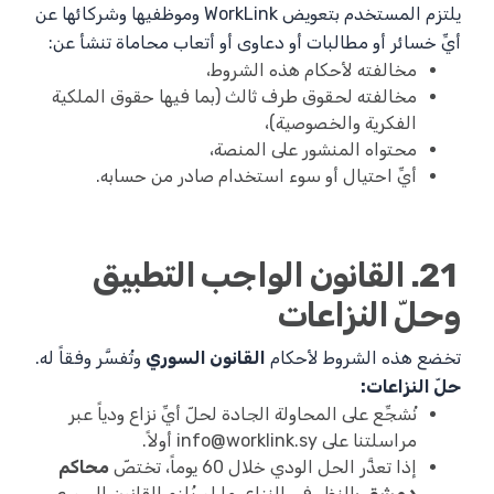
يلتزم المستخدم بتعويض WorkLink وموظفيها وشركائها عن
أيِّ خسائر أو مطالبات أو دعاوى أو أتعاب محاماة تنشأ عن:
مخالفته لأحكام هذه الشروط،
مخالفته لحقوق طرف ثالث (بما فيها حقوق الملكية
الفكرية والخصوصية)،
محتواه المنشور على المنصة،
أيِّ احتيال أو سوء استخدام صادر من حسابه.
21. القانون الواجب التطبيق
وحلّ النزاعات
تخضع هذه الشروط لأحكام
القانون السوري
وتُفسَّر وفقاً له.
حلّ النزاعات:
نُشجِّع على المحاولة الجادة لحلّ أيِّ نزاع ودياً عبر
مراسلتنا على
info@worklink.sy
أولاً.
إذا تعذَّر الحل الودي خلال 60 يوماً، تختصّ
محاكم
دمشق
بالنظر في النزاع، ما لم يُلزِم القانون السوري