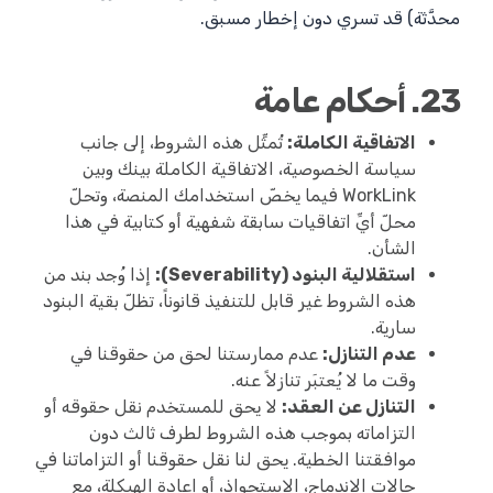
محدَّثة) قد تسري دون إخطار مسبق.
23. أحكام عامة
الاتفاقية الكاملة:
تُمثِّل هذه الشروط، إلى جانب
سياسة الخصوصية، الاتفاقية الكاملة بينك وبين
WorkLink فيما يخصّ استخدامك المنصة، وتحلّ
محلّ أيِّ اتفاقيات سابقة شفهية أو كتابية في هذا
الشأن.
استقلالية البنود (Severability):
إذا وُجد بند من
هذه الشروط غير قابل للتنفيذ قانوناً، تظلّ بقية البنود
سارية.
عدم التنازل:
عدم ممارستنا لحق من حقوقنا في
وقت ما لا يُعتبَر تنازلاً عنه.
التنازل عن العقد:
لا يحق للمستخدم نقل حقوقه أو
التزاماته بموجب هذه الشروط لطرف ثالث دون
موافقتنا الخطية. يحق لنا نقل حقوقنا أو التزاماتنا في
حالات الاندماج، الاستحواذ، أو إعادة الهيكلة، مع