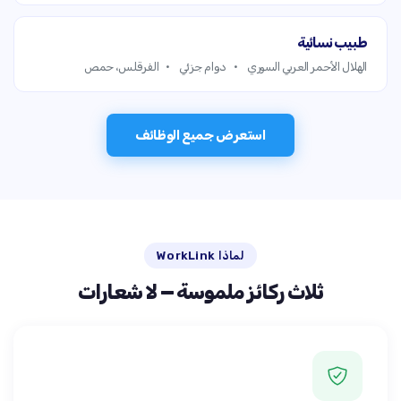
طبيب نسائية
الهلال الأحمر العربي السوري
دوام جزئي
الفرقلس، حمص
استعرض جميع الوظائف
لماذا WorkLink
ثلاث ركائز ملموسة — لا شعارات