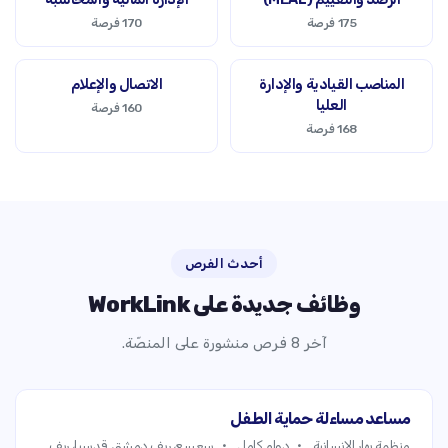
175 فرصة
170 فرصة
المناصب القيادية والإدارة
الاتصال والإعلام
العليا
160 فرصة
168 فرصة
أحدث الفرص
وظائف جديدة على WorkLink
آخر 8 فرص منشورة على المنصّة.
مساعد مساءلة حماية الطفل
منظمة بهار الإنسانية
دوام كامل
سعسع، ريف دمشق, قدسيا، ريف