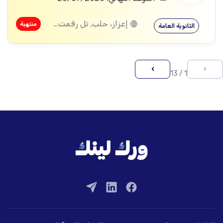
إعزاز، حلب, تل رفعت، إعزاز، حلب, كفرنبل، إدلب, إدلب, معرة النعمان، إدلب, كفر زيتا، حماة
منتهية
الثانوية العامة
›
‹
1 / 13