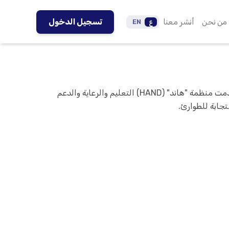
من نحن
أنشر معنا
تسجيل الدخول
ع
EN
نؤمن بأن الأطفال يساهمون في بناء مستقبل عادل ومتقدم. منذ عام 2012، قدمت منظمة "هاند" (HAND) التعليم والرعاية والدعم
جابة للطوارئ.