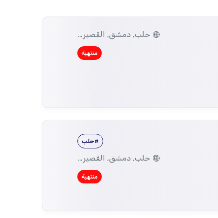
حلب, دمشق, القصير، حمص, الزبداني، ريف دمشق
منتهية
#حلب
حلب, دمشق, القصير، حمص
منتهية