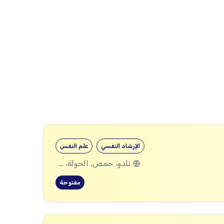
الإرشاد النفسي
علم النفس
تلدو، حمص, الحولة، حمص
مفتوحة