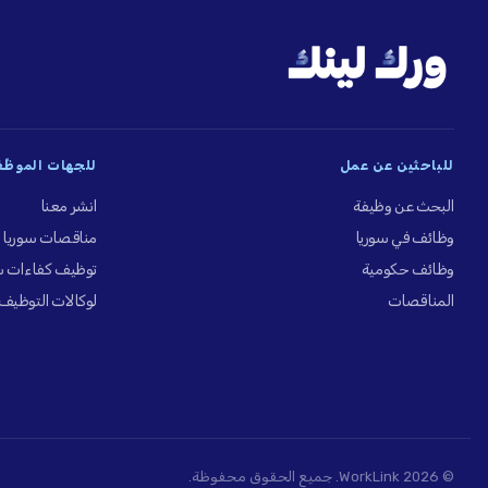
للباحثين عن عمل
للجهات الموظِّ
البحث عن وظيفة
انشر معنا
وظائف في سوريا
مناقصات سوريا
وظائف حكومية
توظيف كفاءات س
المناقصات
لوكالات التوظيف
© 2026 WorkLink. جميع الحقوق محفوظة.