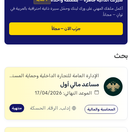
أكمل ملفك المهني على ورك لينك وحمّل سيرة ذاتية احترافية بالعربية في
ثوانٍ — مجاناً.
جرّب الآن — مجاناً
بحث
الإدارة العامة للتجارة الداخلية وحماية المستهلك
مساعد مالي أول
الموعد النهائي: 17/04/2026
إدلب, الرقة, الحسكة
منتهية
المحاسبة والمالية