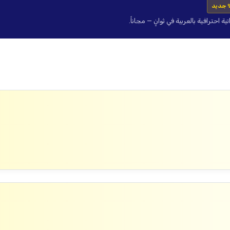
 جديد
حترافية بالعربية في ثوانٍ — مجاناً.