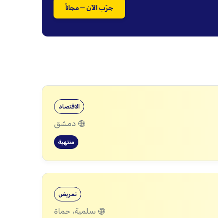
جرّب الآن — مجاناً
الاقتصاد
دمشق
منتهية
تمريض
سلمية، حماة