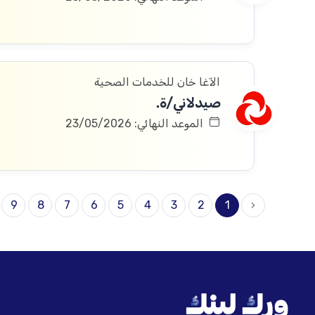
الآغا خان للخدمات الصحية
صيدلاني/ة.
الموعد النهائي: 23/05/2026
9
8
7
6
5
4
3
2
1
‹