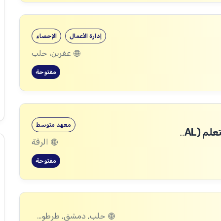
إدارة الأعمال
الإحصاء
عفرين، حلب
مفتوحة
معهد متوسط
متطوع ضمن قسم المراقبة والتقييم والتعلم (MEAL)
الرقة
مفتوحة
حلب, دمشق, طرطوس, ريف دمشق, ديرالزور, درعا, السويداء, إدلب, القنيطرة, اللاذقية, الرقة, حمص, الحسكة, حماة