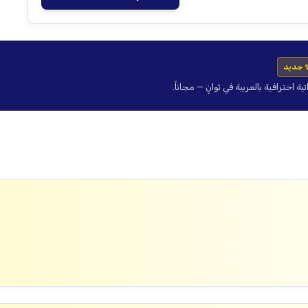
 جديد
حترافية بالعربية في ثوانٍ — مجاناً.