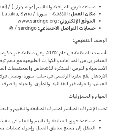
مساعد فريق المراقبة والتقييم (دوام جزئي) / MEAL Assistant (Part time)
مكان العمل:
اللاذقية – سوريا / Work Location: Latakia, Syria
الموقع الإلكتروني:
www.sardngo.org
حسابات التواصل الاجتماعي:
sardngo / @
الوصف التنظيمي:
تأسست المنظمة في عام 2012، وهي
المتضررين من الصراعات والكوارث الطبيعية مع دعم توطي
الأساسية والفرص المبتكرة للأشخاص والمجتمعات المتض
الازدهار. يقع مقرنا الرئيسي في حلب، سوريا، وتعمل فر
العيش، والمواد غير الغذائية، والمأوى، والمياه والصرف ا
المهام والمسؤوليات:
تحت الإشراف المباشر لمشرف المتابعة والتقييم والتعلم، ي
مساعدة فريق المتابعة والتقييم والتعلم في تنفيذ أ
التنقل إلى جميع مناطق العمل وإجراء عمليات جمع