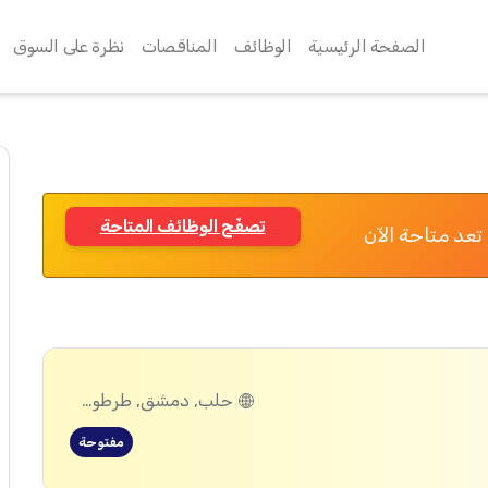
الصفحة الرئيسية
الوظائف
المناقصات
نظرة على السوق
تصفّح الوظائف المتاحة
تعد متاحة الآن
حلب, دمشق, طرطوس, ريف دمشق, ديرالزور, درعا, السويداء, إدلب, القنيطرة, اللاذقية, الرقة, حمص, الحسكة, حماة
مفتوحة