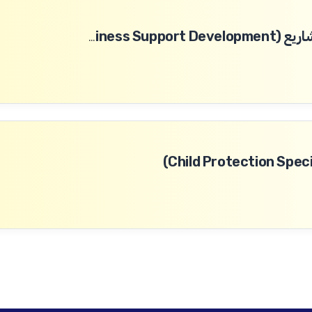
خبير إقليمي لتطوير ودعم الأعمال والمشاريع (Regional Expert – Enterprise Ecosystem and Business Support Development)