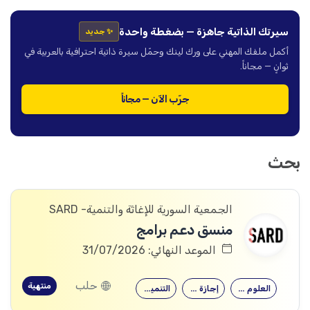
سيرتك الذاتية جاهزة — بضغطة واحدة
✨ جديد
أكمل ملفك المهني على ورك لينك وحمّل سيرة ذاتية احترافية بالعربية في
ثوانٍ — مجاناً.
جرّب الآن — مجاناً
بحث
الجمعية السورية للإغاثة والتنمية- SARD
منسق دعم برامج
الموعد النهائي: 31/07/2026
حلب
منتهية
العلوم الاجتماعية
إجازة هندسية…
التنمية الدولية