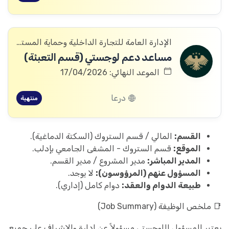
الإدارة العامة للتجارة الداخلية وحماية المستهلك
مساعد دعم لوجستي (قسم التعبئة)
الموعد النهائي: 17/04/2026
درعا
منتهية
القسم:
المالي / قسم الستروك (السكتة الدماغية).
الموقع:
قسم الستروك - المشفى الجامعي بإدلب.
المدير المباشر:
مدير المشروع / مدير القسم.
المسؤول عنهم (المرؤوسون):
لا يوجد.
طبيعة الدوام والعقد:
دوام كامل (إداري).
📑 ملخص الوظيفة (Job Summary)
يعتبر المسؤول اللوجستي مسؤولاً عن إدارة والإشراف على جميع