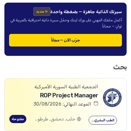
سيرتك الذاتية جاهزة — بضغطة واحدة
✨ جديد
أكمل ملفك المهني على ورك لينك وحمّل سيرة ذاتية احترافية بالعربية في
ثوانٍ — مجاناً.
جرّب الآن — مجاناً
بحث
الجمعية الطبية السورية الأميركية
ROP Project Manager
الموعد النهائي: 30/08/2026
حلب, دمشق, طرطوس, ريف دمشق, ديرالزور, درعا, السويداء, إدلب, القنيطرة, اللاذقية, الرقة, حمص, الحسكة, حماة
مفتوحة
الطب البشري…