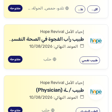
تلدو، حمص, الحولة، حمص
مفتوحة
الإرشاد النفسي
علم النفس
إحياء الأمل Hope Revival
طبيب رأب الفجوة في الصحة النفسية (mhGAP Doctor)
الموعد النهائي: 10/08/2026
حلب
مفتوحة
طبيب نفسي
إحياء الأمل Hope Revival
طبيب / ـة (Physician)
الموعد النهائي: 10/08/2026
حلب
مفتوحة
الطب البشري…