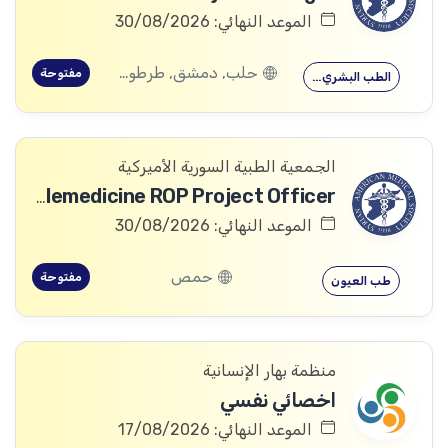
الموعد النهائي: 30/08/2026
حلب, دمشق, طرطوس, ريف دمشق, ديرالزور, درعا, السويداء, إدلب, القنيطرة, اللاذقية, الرقة, حمص, الحسكة, حماة
مفتوحة
الطب البشري…
الجمعية الطبية السورية الأميركية
Telemedicine ROP Project Officer
الموعد النهائي: 30/08/2026
حمص
مفتوحة
طب العيون
منظمة بهار الإنسانية
اخصائي نفسي
الموعد النهائي: 17/08/2026