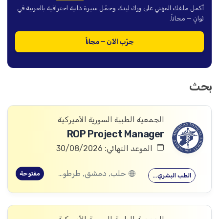
أكمل ملفك المهني على ورك لينك وحمّل سيرة ذاتية احترافية بالعربية في
ثوانٍ — مجاناً.
جرّب الآن — مجاناً
بحث
الجمعية الطبية السورية الأميركية
ROP Project Manager
الموعد النهائي: 30/08/2026
حلب, دمشق, طرطوس, ريف دمشق, ديرالزور, درعا, السويداء, إدلب, القنيطرة, اللاذقية, الرقة, حمص, الحسكة, حماة
مفتوحة
الطب البشري…