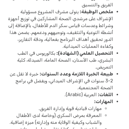
الفريق والتنسيق
ملخص الوظيفة:
يتولى مشرف المشروع مسؤولية
الإشراف على مرشدي الصحة المشاركين في توزيع أجهزة
وشرائط وعدسات قياس سكر الدم للأطفال، بالإضافة إلى
أنشطة التوعية والتثقيف، وتوجيههم ودعمهم. يضمن هذا
الدور تحقيق أهداف البرنامج بفعالية، ودقة التقارير،
وكفاءة العمليات الميدانية.
التحصيل العلمي (الشهادة):
بكالوريوس في الطب
البشري، طب الأسنان، الصحة العامة، الصيدلة، كلية
التمريض.
طبيعة الخبرة اللازمة وعدد السنوات:
خبرة لا تقل عن
2-3 سنوات في الإشراف الميداني، ويفضل في برامج
الصحة المجتمعية.
اللغات:
العربية (Arabic).
المهارات:
مهارات قيادية قوية وإدارة الفريق.
المعرفة بمرض السكري (وخاصة لدى الأطفال
والشباب وكيفية الوقاية منه وإدارته) ميزة إضافية.