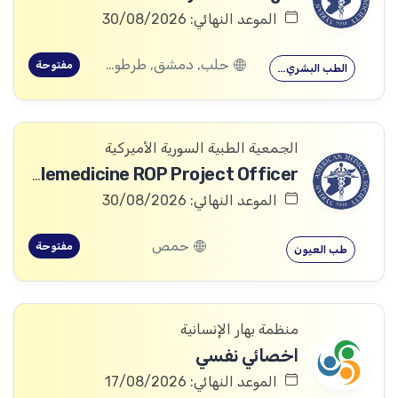
الموعد النهائي: 30/08/2026
حلب, دمشق, طرطوس, ريف دمشق, ديرالزور, درعا, السويداء, إدلب, القنيطرة, اللاذقية, الرقة, حمص, الحسكة, حماة
مفتوحة
الطب البشري…
الجمعية الطبية السورية الأميركية
Telemedicine ROP Project Officer
الموعد النهائي: 30/08/2026
حمص
مفتوحة
طب العيون
منظمة بهار الإنسانية
اخصائي نفسي
الموعد النهائي: 17/08/2026