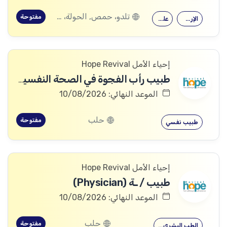
تلدو، حمص, الحولة، حمص
مفتوحة
الإرشاد النفسي
علم النفس
إحياء الأمل Hope Revival
طبيب رأب الفجوة في الصحة النفسية (mhGAP Doctor)
الموعد النهائي: 10/08/2026
حلب
مفتوحة
طبيب نفسي
إحياء الأمل Hope Revival
طبيب / ـة (Physician)
الموعد النهائي: 10/08/2026
حلب
مفتوحة
الطب البشري…