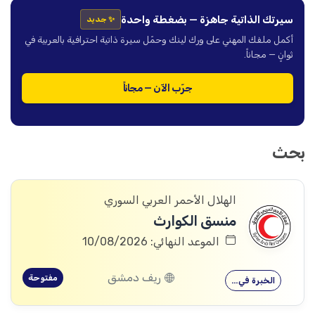
سيرتك الذاتية جاهزة — بضغطة واحدة
✨ جديد
أكمل ملفك المهني على ورك لينك وحمّل سيرة ذاتية احترافية بالعربية في
ثوانٍ — مجاناً.
جرّب الآن — مجاناً
بحث
الهلال الأحمر العربي السوري
منسق الكوارث
الموعد النهائي: 10/08/2026
ريف دمشق
مفتوحة
الخبرة في…