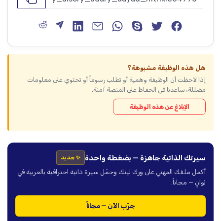
هل هذه الوظيفة مشبوهة؟
إذا لاحظت أن الوظيفة وهمية أو تطلب رسوماً أو تحتوي على معلومات
مضللة، ساعدنا في الحفاظ على المنصة آمنة.
الإبلاغ عن هذه الوظيفة
سيرتك الذاتية جاهزة — بضغطة واحدة
✨ جديد
أكمل ملفك المهني على ورك لينك وحمّل سيرة ذاتية احترافية بالعربية في
ثوانٍ — مجاناً.
جرّب الآن — مجاناً