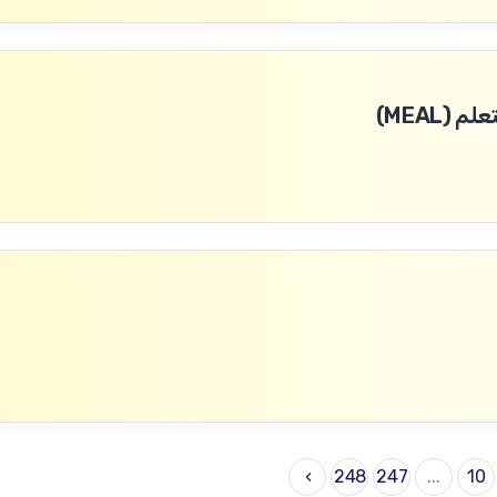
(MEAL)
›
248
247
...
10