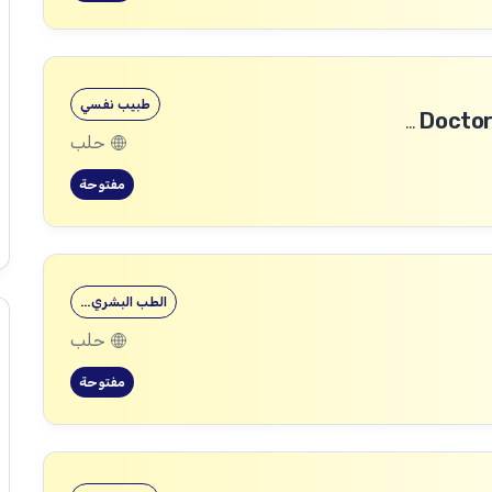
طبيب نفسي
طبيب رأب الفجوة في الصحة النفسية (mhGAP Doctor)
حلب
مفتوحة
الطب البشري…
حلب
مفتوحة