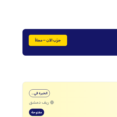
جرّب الآن — مجاناً
الخبرة في…
ريف دمشق
مفتوحة