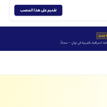
تقديم على هذا المنصب
 جديد
حترافية بالعربية في ثوانٍ — مجاناً.