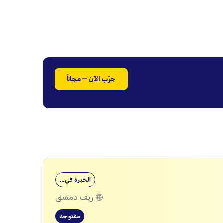
جرّب الآن — مجاناً
الخبرة في…
ريف دمشق
مفتوحة