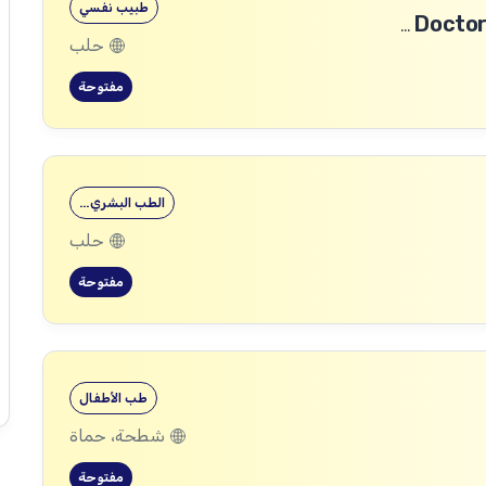
طبيب نفسي
طبيب رأب الفجوة في الصحة النفسية (mhGAP Doctor)
حلب
مفتوحة
الطب البشري…
حلب
مفتوحة
طب الأطفال
شطحة، حماة
مفتوحة