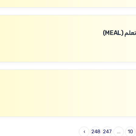
(MEAL)
›
248
247
...
10