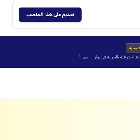
تقديم على هذا المنصب
 جديد
حترافية بالعربية في ثوانٍ — مجاناً.