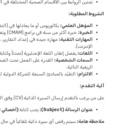
تمتين الروابط بين الأقسام الصحية المختلفة في اله
الشروط المطلوبة:
المؤهل العلمي:
بكالوريوس أو ما يعادلها في (الت
الخبرة:
خبرة أكثر من سنة في برامج (CMAM) وتغذية الأطفال والرضع (IYCF).
المهارات التقنية:
الإنترنت).
اللغات:
يفضل إتقان اللغة الإنجليزية (تحدثاً وكتابة)
السمات الشخصية:
القدرة على العمل تحت الضغط
الريفية النائية.
الالتزام:
التقيّد بالمبادئ السبعة للحركة الدولية ل
آلية التقدم:
على من يرغب بالتقدم إرسال السيرة الذاتية (CV) وفق الضوابط التالية:
عنوان الرسالة (Subject):
يجب كتابة
(أخصائي ت
ملاحظة هامة:
سيتم رفض أي سيرة ذاتية تلقائياً في حال ل