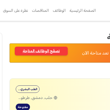
الصفحة الرئيسية
الوظائف
المناقصات
نظرة على السوق
تصفّح الوظائف المتاحة
تعد متاحة الآن
الطب البشري…
حلب, دمشق, طرطوس, ريف دمشق, ديرالزور, درعا, السويداء, إدلب, القنيطرة, اللاذقية, الرقة, حمص, الحسكة, حماة
مفتوحة