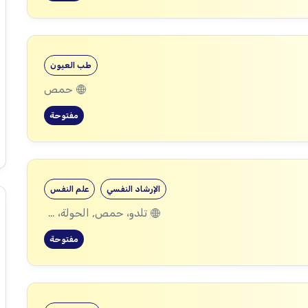
طب العيون
حمص
مفتوحة
الإرشاد النفسي
علم النفس
تلدو، حمص, الحولة، حمص
مفتوحة