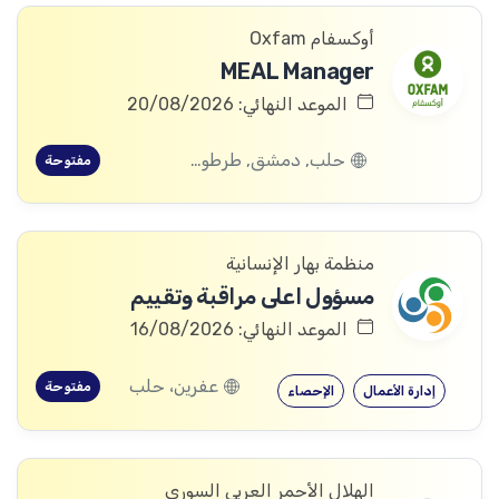
أوكسفام Oxfam
MEAL Manager
الموعد النهائي: 20/08/2026
حلب, دمشق, طرطوس, ريف دمشق, ديرالزور, درعا, السويداء, إدلب, القنيطرة, اللاذقية, الرقة, حمص, الحسكة, حماة
مفتوحة
منظمة بهار الإنسانية
مسؤول اعلى مراقبة وتقييم
الموعد النهائي: 16/08/2026
عفرين، حلب
مفتوحة
إدارة الأعمال
الإحصاء
الهلال الأحمر العربي السوري