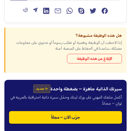
هل هذه الوظيفة مشبوهة؟
إذا لاحظت أن الوظيفة وهمية أو تطلب رسوماً أو تحتوي على معلومات
مضللة، ساعدنا في الحفاظ على المنصة آمنة.
الإبلاغ عن هذه الوظيفة
سيرتك الذاتية جاهزة — بضغطة واحدة
✨ جديد
أكمل ملفك المهني على ورك لينك وحمّل سيرة ذاتية احترافية بالعربية في
ثوانٍ — مجاناً.
جرّب الآن — مجاناً