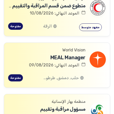
متطوع ضمن قسم المراقبة والتقييم والتعلم (MEAL)
الموعد النهائي: 10/08/2026
الرقة
مفتوحة
معهد متوسط
World Vision
MEAL Manager
الموعد النهائي: 09/08/2026
حلب, دمشق, طرطوس, ريف دمشق, ديرالزور, درعا, السويداء, إدلب, القنيطرة, اللاذقية, الرقة, حمص, الحسكة, حماة
مفتوحة
منظمة بهار الإنسانية
مسؤول مراقبة وتقييم