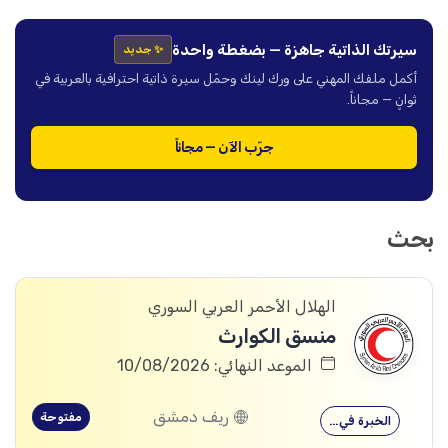
سيرتك الذاتية جاهزة — بضغطة واحدة
✨ جديد
أكمل ملفك المهني على ورك لينك وحمّل سيرة ذاتية احترافية بالعربية في
ثوانٍ — مجاناً.
جرّب الآن — مجاناً
بحث
الهلال الأحمر العربي السوري
منسق الكوارث
الموعد النهائي: 10/08/2026
ريف دمشق
مفتوحة
الخبرة في…