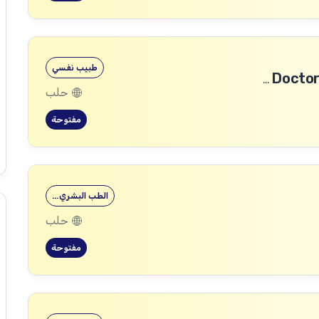
طبيب نفسي
طبيب رأب الفجوة في الصحة النفسية (mhGAP Doctor)
حلب
مفتوحة
الطب البشري…
حلب
مفتوحة