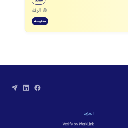
مصور
الرقة
مفتوحة
المزيد
Verify by WorkLink