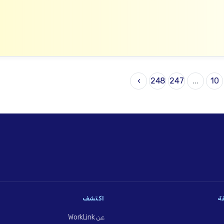
›
248
247
...
10
فة
اكتشف
عن WorkLink