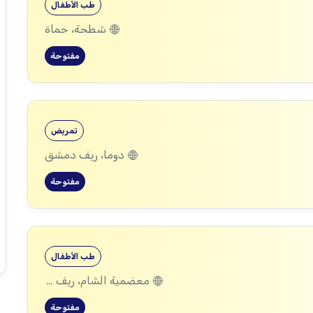
طب الأطفال
شطحة، حماة
مفتوحة
تمريض
دوما، ريف دمشق
مفتوحة
طب الأطفال
معضمية الشام، ريف دمشق
مفتوحة