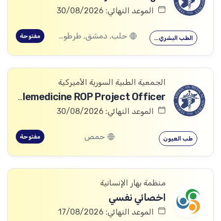
الموعد النهائي: 30/08/2026
حلب, دمشق, طرطوس, ريف دمشق, ديرالزور, درعا, السويداء, إدلب, القنيطرة, اللاذقية, الرقة, حمص, الحسكة, حماة
مفتوحة
الطب البشري…
الجمعية الطبية السورية الأميركية
Telemedicine ROP Project Officer
الموعد النهائي: 30/08/2026
حمص
مفتوحة
طب العيون
منظمة بهار الإنسانية
اخصائي نفسي
الموعد النهائي: 17/08/2026