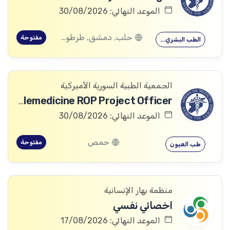
الموعد النهائي: 30/08/2026
حلب, دمشق, طرطوس, ريف دمشق, ديرالزور, درعا, السويداء, إدلب, القنيطرة, اللاذقية, الرقة, حمص, الحسكة, حماة
مفتوحة
الطب البشري…
الجمعية الطبية السورية الأميركية
Telemedicine ROP Project Officer
الموعد النهائي: 30/08/2026
حمص
مفتوحة
طب العيون
منظمة بهار الإنسانية
اخصائي نفسي
الموعد النهائي: 17/08/2026