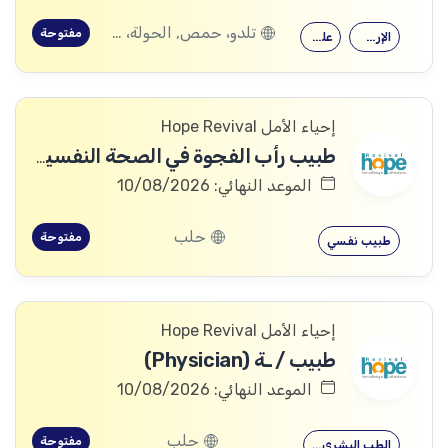
تلدو، حمص, الحولة، حمص
مفتوحة
الإرشاد النفسي
علم النفس
إحياء الأمل Hope Revival
طبيب رأب الفجوة في الصحة النفسية (mhGAP Doctor)
الموعد النهائي: 10/08/2026
حلب
مفتوحة
طبيب نفسي
إحياء الأمل Hope Revival
طبيب / ـة (Physician)
الموعد النهائي: 10/08/2026
حلب
مفتوحة
الطب البشري…