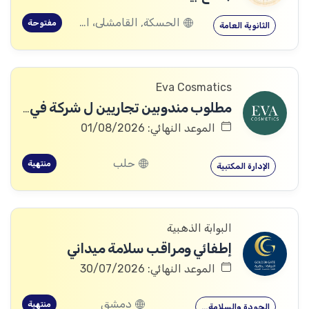
الحسكة, القامشلى، الحسكة, الكرامة، الرقة, اليعربية، المالكية، الحسكة, العريشة، الحسكة, الشدادي، الحسكة
مفتوحة
الثانوية العامة
Eva Cosmatics
مطلوب مندوبين تجاريين ل شركة في مجال المنتجات الطبية التجميلية
الموعد النهائي: 01/08/2026
حلب
منتهية
الإدارة المكتبية
البوابة الذهبية
إطفائي ومراقب سلامة ميداني
الموعد النهائي: 30/07/2026
دمشق
منتهية
الجودة والسلامة…