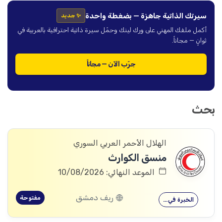
سيرتك الذاتية جاهزة — بضغطة واحدة
✨ جديد
أكمل ملفك المهني على ورك لينك وحمّل سيرة ذاتية احترافية بالعربية في
ثوانٍ — مجاناً.
جرّب الآن — مجاناً
بحث
الهلال الأحمر العربي السوري
منسق الكوارث
الموعد النهائي: 10/08/2026
ريف دمشق
مفتوحة
الخبرة في…