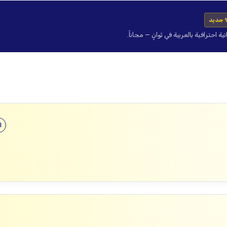
 جديد
حترافية بالعربية في ثوانٍ — مجاناً.
ا