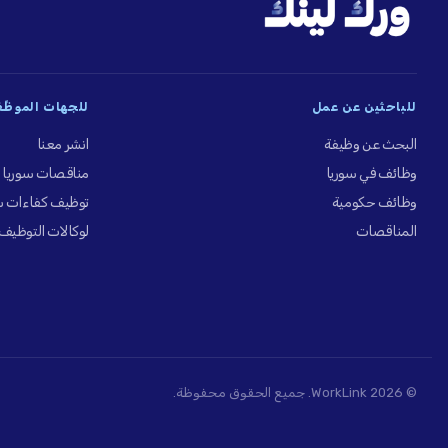
للباحثين عن عمل
للجهات الموظِّ
البحث عن وظيفة
انشر معنا
وظائف في سوريا
مناقصات سوريا
وظائف حكومية
توظيف كفاءات س
المناقصات
لوكالات التوظيف
© 2026 WorkLink. جميع الحقوق محفوظة.