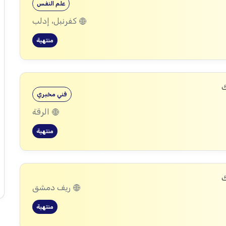
علم النفس
كفرنبل، إدلب
منتهية
ك
فني مخبري
الرقة
منتهية
ك
ريف دمشق
منتهية