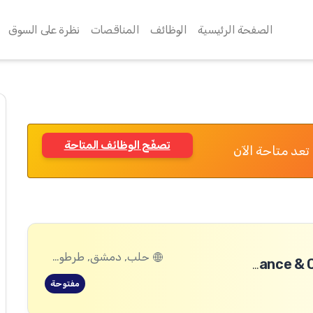
الصفحة الرئيسية
الوظائف
المناقصات
نظرة على السوق
تصفّح الوظائف المتاحة
تعد متاحة الآن
حلب, دمشق, طرطوس, ريف دمشق, ديرالزور, درعا, السويداء, إدلب, القنيطرة, اللاذقية, الرقة, حمص, الحسكة, حماة
Enterprise Finance & Credit Manager (National Position)
مفتوحة