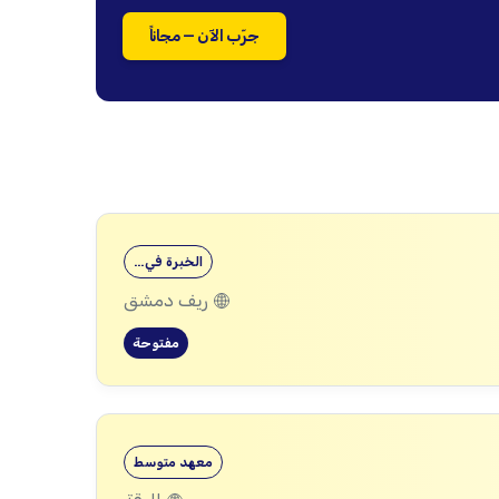
جرّب الآن — مجاناً
الخبرة في…
ريف دمشق
مفتوحة
معهد متوسط