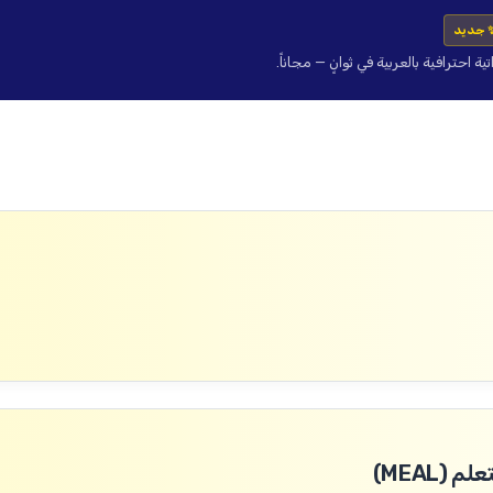
 جديد
حترافية بالعربية في ثوانٍ — مجاناً.
(MEAL)