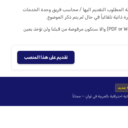
يفة المطلوب التقديم اليها / محاسب فريق وحدة الخدمات
اتية تلقائياً في حال لم يتم ذكر الموضوع.
علماً بأن السير الذاتية يجب أن تكون حصرياً كنموذج (PDF or Word) والا ستكون مرفوضة من قبلنا ولن تؤخذ بعين
تقديم على هذا المنصب
 جديد
حترافية بالعربية في ثوانٍ — مجاناً.