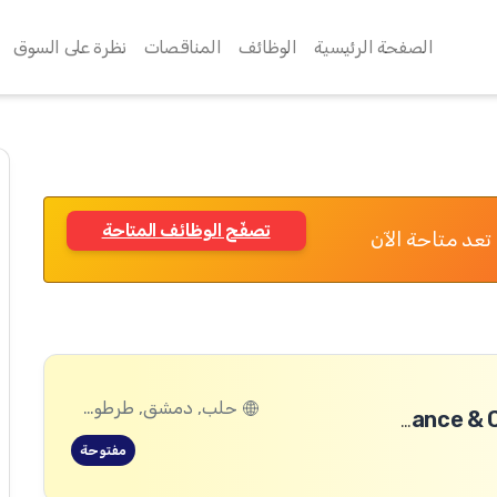
الصفحة الرئيسية
الوظائف
المناقصات
نظرة على السوق
تصفّح الوظائف المتاحة
تعد متاحة الآن
حلب, دمشق, طرطوس, ريف دمشق, ديرالزور, درعا, السويداء, إدلب, القنيطرة, اللاذقية, الرقة, حمص, الحسكة, حماة
Enterprise Finance & Credit Manager (National Position)
مفتوحة