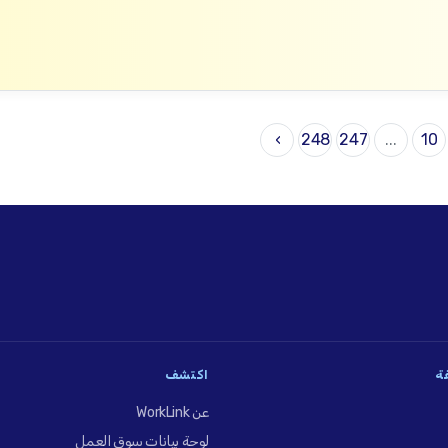
›
248
247
...
10
فة
اكتشف
عن WorkLink
لوحة بيانات سوق العمل