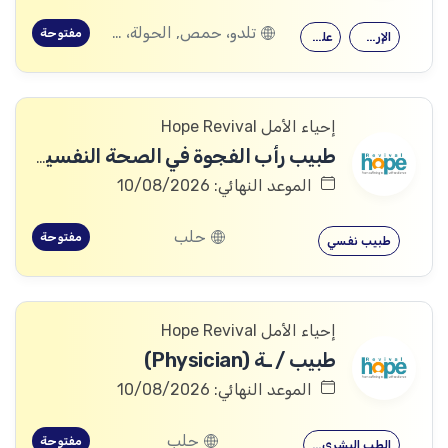
تلدو، حمص, الحولة، حمص
مفتوحة
الإرشاد النفسي
علم النفس
إحياء الأمل Hope Revival
طبيب رأب الفجوة في الصحة النفسية (mhGAP Doctor)
الموعد النهائي: 10/08/2026
حلب
مفتوحة
طبيب نفسي
إحياء الأمل Hope Revival
طبيب / ـة (Physician)
الموعد النهائي: 10/08/2026
حلب
مفتوحة
الطب البشري…