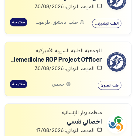
الموعد النهائي: 30/08/2026
حلب, دمشق, طرطوس, ريف دمشق, ديرالزور, درعا, السويداء, إدلب, القنيطرة, اللاذقية, الرقة, حمص, الحسكة, حماة
مفتوحة
الطب البشري…
الجمعية الطبية السورية الأميركية
Telemedicine ROP Project Officer
الموعد النهائي: 30/08/2026
حمص
مفتوحة
طب العيون
منظمة بهار الإنسانية
اخصائي نفسي
الموعد النهائي: 17/08/2026