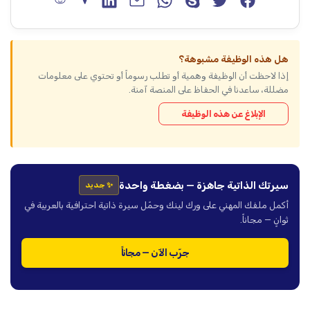
هل هذه الوظيفة مشبوهة؟
إذا لاحظت أن الوظيفة وهمية أو تطلب رسوماً أو تحتوي على معلومات
مضللة، ساعدنا في الحفاظ على المنصة آمنة.
الإبلاغ عن هذه الوظيفة
سيرتك الذاتية جاهزة — بضغطة واحدة
✨ جديد
أكمل ملفك المهني على ورك لينك وحمّل سيرة ذاتية احترافية بالعربية في
ثوانٍ — مجاناً.
جرّب الآن — مجاناً