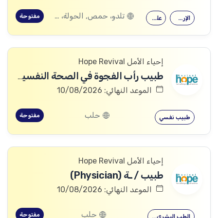
تلدو، حمص, الحولة، حمص
مفتوحة
الإرشاد النفسي
علم النفس
إحياء الأمل Hope Revival
طبيب رأب الفجوة في الصحة النفسية (mhGAP Doctor)
الموعد النهائي: 10/08/2026
حلب
مفتوحة
طبيب نفسي
إحياء الأمل Hope Revival
طبيب / ـة (Physician)
الموعد النهائي: 10/08/2026
حلب
مفتوحة
الطب البشري…