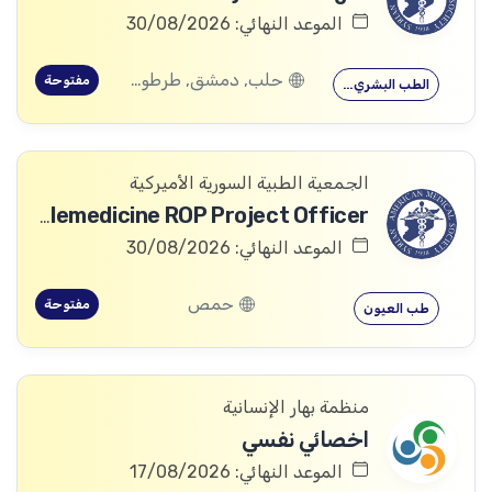
الموعد النهائي: 30/08/2026
حلب, دمشق, طرطوس, ريف دمشق, ديرالزور, درعا, السويداء, إدلب, القنيطرة, اللاذقية, الرقة, حمص, الحسكة, حماة
مفتوحة
الطب البشري…
الجمعية الطبية السورية الأميركية
Telemedicine ROP Project Officer
الموعد النهائي: 30/08/2026
حمص
مفتوحة
طب العيون
منظمة بهار الإنسانية
اخصائي نفسي
الموعد النهائي: 17/08/2026