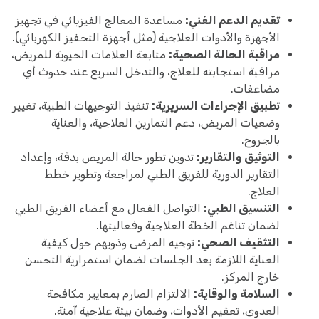
تقديم الدعم الفني:
مساعدة المعالج الفيزيائي في تجهيز
الأجهزة والأدوات العلاجية (مثل أجهزة التحفيز الكهربائي).
مراقبة الحالة الصحية:
متابعة العلامات الحيوية للمريض،
مراقبة استجابته للعلاج، والتدخل السريع عند حدوث أي
مضاعفات.
تطبيق الإجراءات السريرية:
تنفيذ التوجيهات الطبية، تغيير
وضعيات المريض، دعم التمارين العلاجية، والعناية
بالجروح.
التوثيق والتقارير:
تدوين تطور حالة المريض بدقة، وإعداد
التقارير الدورية للفريق الطبي لمراجعة وتطوير خطط
العلاج.
التنسيق الطبي:
التواصل الفعال مع أعضاء الفريق الطبي
لضمان تناغم الخطة العلاجية وفعاليتها.
التثقيف الصحي:
توجيه المرضى وذويهم حول كيفية
العناية اللازمة بعد الجلسات لضمان استمرارية التحسن
خارج المركز.
السلامة والوقاية:
الالتزام الصارم بمعايير مكافحة
العدوى، تعقيم الأدوات، وضمان بيئة علاجية آمنة.