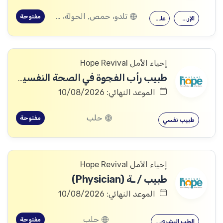
تلدو، حمص, الحولة، حمص
مفتوحة
الإرشاد النفسي
علم النفس
إحياء الأمل Hope Revival
طبيب رأب الفجوة في الصحة النفسية (mhGAP Doctor)
الموعد النهائي: 10/08/2026
حلب
مفتوحة
طبيب نفسي
إحياء الأمل Hope Revival
طبيب / ـة (Physician)
الموعد النهائي: 10/08/2026
حلب
مفتوحة
الطب البشري…