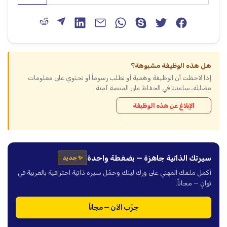
هل هذه الوظيفة مشبوهة؟
إذا لاحظت أن الوظيفة وهمية أو تطلب رسوماً أو تحتوي على معلومات
مضللة، ساعدنا في الحفاظ على المنصة آمنة.
الإبلاغ عن هذه الوظيفة
سيرتك الذاتية جاهزة — بضغطة واحدة
✨ جديد
أكمل ملفك المهني على ورك لينك وحمّل سيرة ذاتية احترافية بالعربية في
ثوانٍ — مجاناً.
جرّب الآن — مجاناً