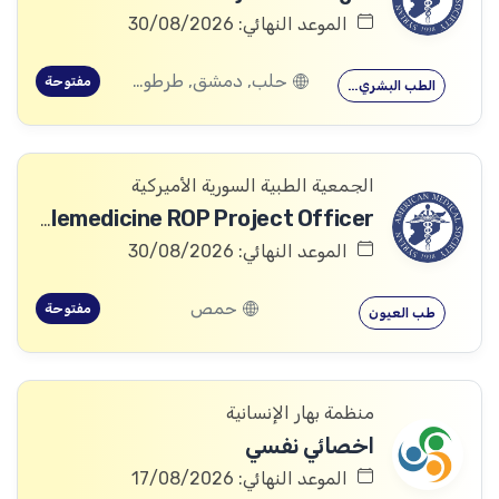
الموعد النهائي: 30/08/2026
حلب, دمشق, طرطوس, ريف دمشق, ديرالزور, درعا, السويداء, إدلب, القنيطرة, اللاذقية, الرقة, حمص, الحسكة, حماة
مفتوحة
الطب البشري…
الجمعية الطبية السورية الأميركية
Telemedicine ROP Project Officer
الموعد النهائي: 30/08/2026
حمص
مفتوحة
طب العيون
منظمة بهار الإنسانية
اخصائي نفسي
الموعد النهائي: 17/08/2026