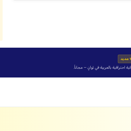
 جديد
حترافية بالعربية في ثوانٍ — مجاناً.