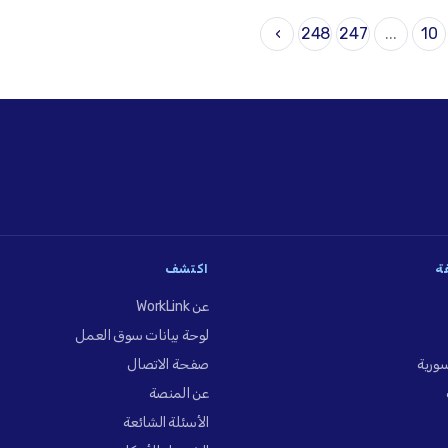
›
248
247
...
10
فة
اكتشف
عن WorkLink
لوحة بيانات سوق العمل
ورية
صفحة الاتصال
عن المنصة
الأسئلة الشائعة