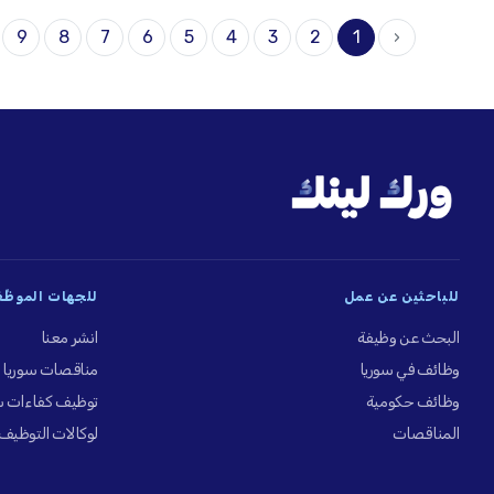
9
8
7
6
5
4
3
2
1
‹
للباحثين عن عمل
للجهات الموظِّ
البحث عن وظيفة
انشر معنا
وظائف في سوريا
مناقصات سوريا
وظائف حكومية
توظيف كفاءات س
المناقصات
لوكالات التوظيف