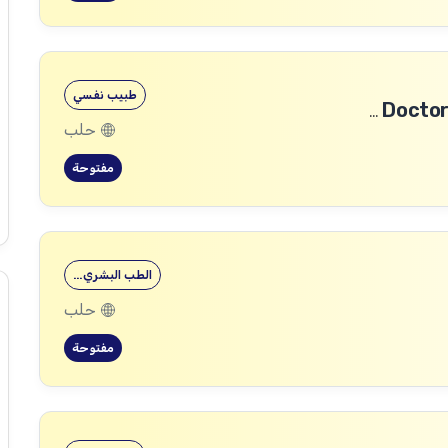
طبيب نفسي
طبيب رأب الفجوة في الصحة النفسية (mhGAP Doctor)
حلب
مفتوحة
الطب البشري…
حلب
مفتوحة