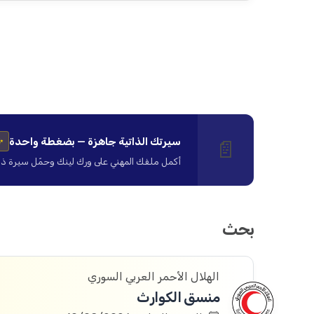
سيرتك الذاتية جاهزة — بضغطة واحدة
📄
✨
أكمل ملفك المهني على ورك لينك وحمّل سيرة ذاتية ا
بحث
الهلال الأحمر العربي السوري
منسق الكوارث