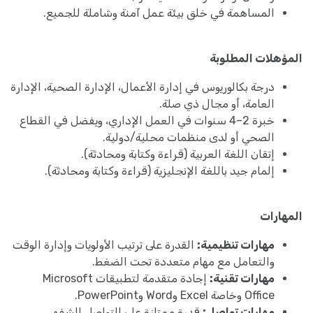
المساهمة في خلق بيئة عمل آمنة وشاملة للجميع.
المؤهلات المطلوبة
درجة بكالوريوس في إدارة الأعمال، الإدارة الصحية، الإدارة
العامة، أو مجال ذي صلة.
خبرة 2–4 سنوات في العمل الإداري، ويفضل في القطاع
الصحي أو لدى منظمات محلية/دولية.
إتقان اللغة العربية (قراءة وكتابة ومحادثة).
إلمام جيد باللغة الإنجليزية (قراءة وكتابة ومحادثة).
المهارات
مهارات تنظيمية:
القدرة على ترتيب الأولويات وإدارة الوقت
والتعامل مع مهام متعددة تحت الضغط.
مهارات تقنية:
إجادة متقدمة لتطبيقات Microsoft
Office وخاصة Excel وWord وPowerPoint.
مهارات تواصل:
قدرة ممتازة على التواصل الشفهي