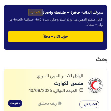
سيرتك الذاتية جاهزة — بضغطة واحدة
✨ جديد
أكمل ملفك المهني على ورك لينك وحمّل سيرة ذاتية احترافية بالعربية في
ثوانٍ — مجاناً.
جرّب الآن — مجاناً
بحث
الهلال الأحمر العربي السوري
منسق الكوارث
الموعد النهائي: 10/08/2026
ريف دمشق
مفتوحة
الخبرة في…