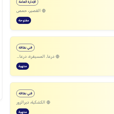
الإدارة العامة
القصير، حمص
مفتوحة
فني نظافة
درعا, المسيفرة، درعا, الجيزة، درعا, بصر الحرير، درعا
منتهية
فني نظافة
الكشكية، ديرالزور
منتهية