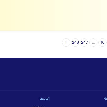
›
248
247
...
10
فة
اكتشف