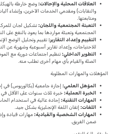
العلاقات المحلية والإحالات:
وضع خارطة بالهيكلي
والنقابات) ومقدمي الخدمات الآخرين، وإنشاء آليات
ومتابعتها.
التعبئة المجتمعية واللجان:
تشكيل لجان للمركز 
المجتمعية وتعبئة مواردها بما يعود بالنفع على الن
التقييم وإعداد التقارير:
تقييم وتحليل الوضع الإنس
للاحتياجات، وإعداد تقارير أسبوعية وشهرية عن ال
التطوير الداخلي:
تنظيم اجتماعات دورية مع الموظ
الصلة والقيام بأي مهام أخرى تطلب منه.
المؤهلات والمهارات المطلوبة
المؤهل العلمي:
إجازة جامعية (بكالوريوس) في إدار
الخبرة العملية:
خبرة ثلاث سنوات على الأقل في 
المهارات التقنية:
إجادة عالية في استخدام الحاسوب وخاصة
اللغات:
إتقان اللغة الإنجليزية بشكل جيد.
المهارات الشخصية والقيادية:
مهارات قيادة وإدا
ضمن الفريق.
طريقة والية التقديم